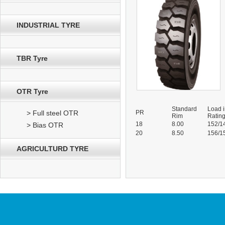
INDUSTRIAL TYRE
TBR Tyre
OTR Tyre
Standard
Load 
> Full steel OTR
PR
Rim
Ratin
18
8.00
152/1
> Bias OTR
20
8.50
156/1
AGRICULTURD TYRE